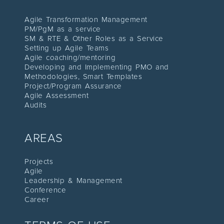
Agile Transformation Management
PM/PgM as a service
SM & RTE & Other Roles as a Service
Setting up Agile Teams
Agile coaching/mentoring
Developing and Implementing PMO and
Methodologies, Smart Templates
Project/Program Assuranc
e
Agile Assessment
Audit
s
AREAS
Proje
cts
Agile
Leadership
& Management
C
onference
Career