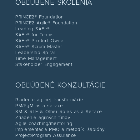
OBĽÚBENÉ ŠKOLENIA
PRINCE2® Foundation
PRINCE2 Agile® Foundation
Leading SAFe®
SAFe® for Teams
SAFe® Product Owner
SAFe® Scrum Master
Leadership Spiral
Time Management
Stakeholder Engagement
OBĽÚBENÉ KONZULTÁCIE
Riadenie agilnej transformácie
PM/PgM as a service
SM & RTE & Other Roles as a Service
Zriadenie agilných tímov
Agile coaching/mentoring
Implementácia PMO a metodík, šablón
y
Project/Program Assuranc
e