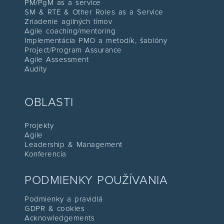
PM/PgM as a service
SM & RTE & Other Roles as a Service
Zriadenie agilných tímov
Agile coaching/mentoring
Implementácia PMO a metodík, šablón
y
Project/Program Assuranc
e
Agile Assessment
Audity
OBLASTI
Projekty
Agile
Leadership & Management
Konferenc
ia
PODMIENKY POUŽÍVANIA
Podmienky a pravidlá
GDPR & cookies
Acknowledgements