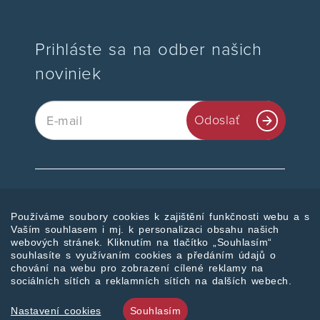
Prihláste sa na odber našich
noviniek
Email
Odoslať
Pridajte sa k nám
Používáme soubory cookies k zajištění funkčnosti webu a s
Vaším souhlasem i mj. k personalizaci obsahu našich
webových stránek. Kliknutím na tlačítko „Souhlasím“
souhlasíte s využívaním cookies a předáním údajů o
chování na webu pro zobrazení cílené reklamy na
© 2026 Symphera s.r.o.
sociálních sítích a reklamních sítích na dalších webech.
Made by
designed by
Nastavení cookies
Souhlasím