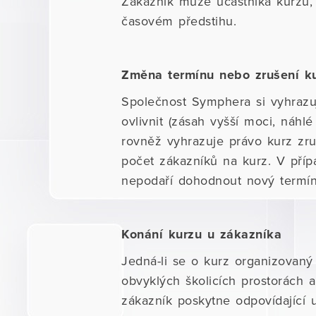
Zákazník může účastníka kurzu,
časovém předstihu.
Změna termínu nebo zrušení k
Společnost Symphera si vyhrazu
ovlivnit (zásah vyšší moci, náh
rovněž vyhrazuje právo kurz zru
počet zákazníků na kurz. V pří
nepodaří dohodnout nový termín
Konání kurzu u zákazníka
Jedná-li se o kurz organizovaný
obvyklých školicích prostorách 
zákazník poskytne odpovídající u