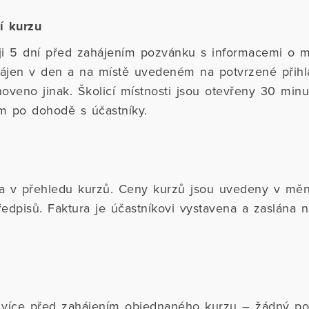
í kurzu
ji 5 dní před zahájením pozvánku s informacemi o m
hájen v den a na místě uvedeném na potvrzené přihlá
noveno jinak. Školicí místnosti jsou otevřeny 30 min
m po dohodě s účastníky.
a v přehledu kurzů. Ceny kurzů jsou uvedeny v mě
dpisů. Faktura je účastníkovi vystavena a zaslána n
 více před zahájením objednaného kurzu – žádný po