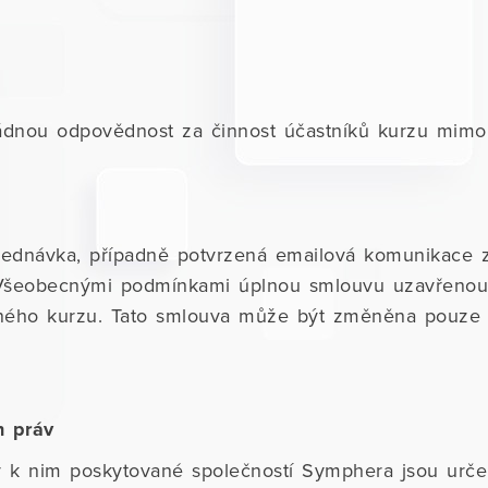
dnou odpovědnost za činnost účastníků kurzu mimo
 objednávka, případně potvrzená emailová komunikace 
 Všeobecnými podmínkami úplnou smlouvu uzavřenou 
ného kurzu. Tato smlouva může být změněna pouze
h práv
y k nim poskytované společností Symphera jsou urč