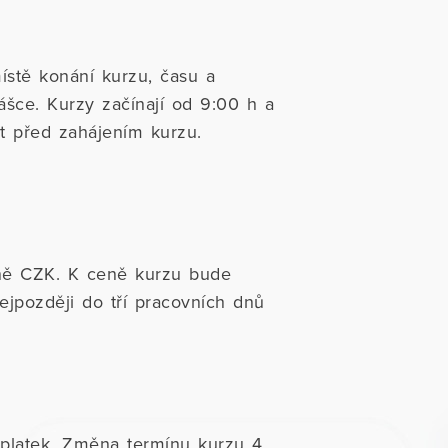
ístě konání kurzu, času a
šce. Kurzy začínají od 9:00 h a
ut před zahájením kurzu.
ně CZK. K ceně kurzu bude
ejpozději do tří pracovních dnů
platek. Změna termínu kurzu 4