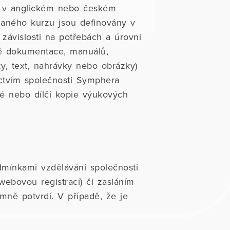
ny v anglickém nebo českém
 daného kurzu jsou definovány v
závislosti na potřebách a úrovni
tně dokumentace, manuálů,
zy, text, nahrávky nebo obrázky)
nictvím společnosti Symphera
né nebo dílčí kopie výukových
dmínkami vzdělávání společnosti
ebovou registrací) či zasláním
mně potvrdí. V případě, že je