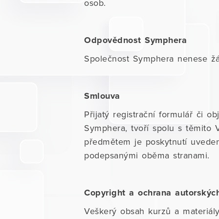
osob.
Odpovědnost Symphera
Společnost Symphera nenese žá
Smlouva
Přijatý registrační formulář či
Symphera, tvoří spolu s těmito
předmětem je poskytnutí uvede
podepsanými oběma stranami.
Copyright a ochrana autorskýc
Veškerý obsah kurzů a materiál