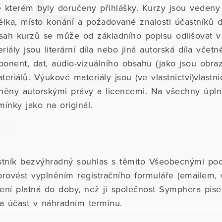
ve kterém byly doručeny přihlášky. Kurzy jsou vede
délka, místo konání a požadované znalosti účastníků
sah kurzů se může od základního popisu odlišovat v 
riály jsou literární díla nebo jiná autorská díla vče
mponent, dat, audio-vizuálního obsahu (jako jsou obra
teriálů. Výukové materiály jsou (ve vlastnictví)vlast
áněny autorskými právy a licencemi. Na všechny úpl
mínky jako na originál.
astník bezvýhradný souhlas s těmito Všeobecnými po
rovést vyplněním registračního formuláře (emailem, w
není platná do doby, než ji společnost Symphera píse
 účast v náhradním termínu.