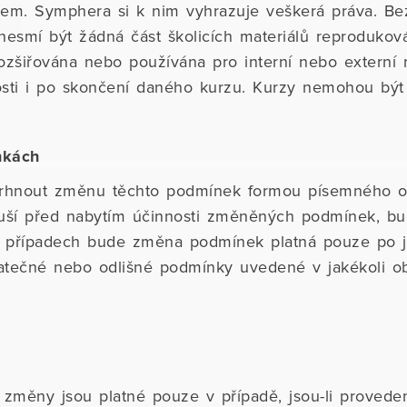
kem. Symphera si k nim vyhrazuje veškerá práva. B
nesmí být žádná část školicích materiálů reproduko
rozšiřována nebo používána pro interní nebo externí 
osti i po skončení daného kurzu. Kurzy nemohou být 
nkách
rhnout změnu těchto podmínek formou písemného o
ruší před nabytím účinnosti změněných podmínek, b
ch případech bude změna podmínek platná pouze po 
tečné nebo odlišné podmínky uvedené v jakékoli o
 změny jsou platné pouze v případě, jsou-li proved