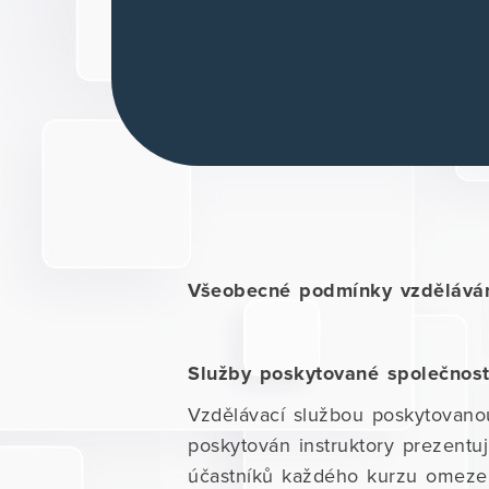
Všeobecné podmínky vzděláván
Služby poskytované společnos
Vzdělávací službou poskytovano
poskytován instruktory prezentuj
účastníků každého kurzu omezen