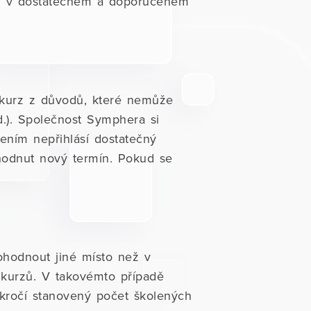
bou v dostatečném a doporučeném
 kurz z důvodů, které nemůže
d.). Společnost Symphera si
ením nepřihlásí dostatečný
hodnut nový termín. Pokud se
ohodnout jiné místo než v
u kurzů. V takovémto případě
řekročí stanovený počet školených