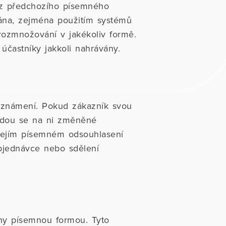
ez předchozího písemného
vána, zejména použitím systémů
rozmnožování v jakékoliv formě.
účastníky jakkoli nahrávány.
známení. Pokud zákazník svou
udou se na ni změněné
jejím písemném odsouhlasení
bjednávce nebo sdělení
eny písemnou formou. Tyto