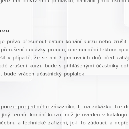
 jenž má potvrzenou přihlášku, nahradit jinou oso
urzu
je právo přesunout datum konání kurzu nebo zrušit
lé přerušení dodávky proudu, onemocnění lektora apo
šit v případě, že se ani 7 pracovních dnů před zaháj
padě zrušení kurzu bude s přihlášenými účastníky do
, bude vrácen účastnický poplatek.
 pouze pro jediného zákazníka, tj. na zakázku, lze d
a jiný termín konání kurzu, než je uveden v katalog
čebnu a technické zařízení, je-li to žádoucí, a nep