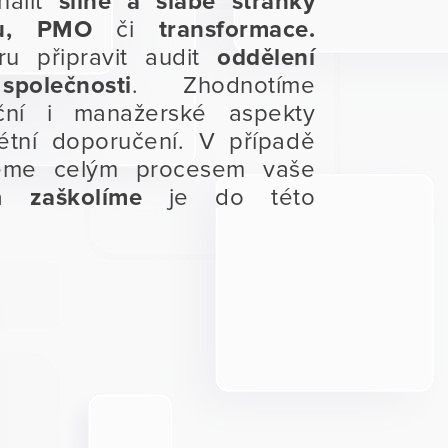
halit
silné a slabé stránky
amu, PMO
či
transformace.
 připravit audit
oddělení
polečnosti
. Zhodnotíme
ační i manažerské aspekty
tní doporučení. V případě
deme celým procesem vaše
a
zaškolíme
je do této