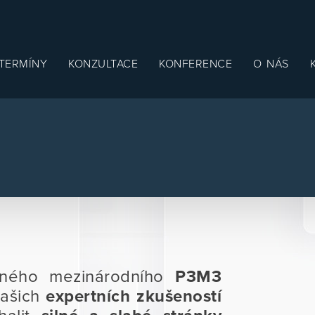
TERMÍNY
KONZULTACE
KONFERENCE
O NÁS
ion
eného mezinárodního
P3M3
ašich
expertních zkušeností