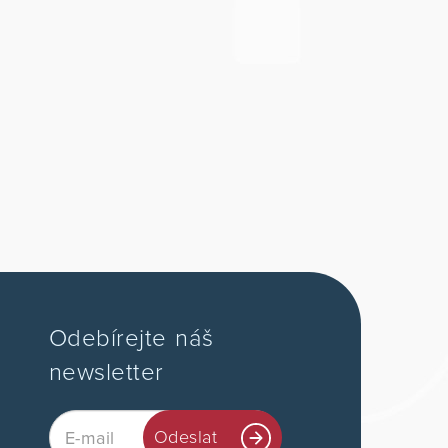
Odebírejte náš
newsletter
Email
Odeslat