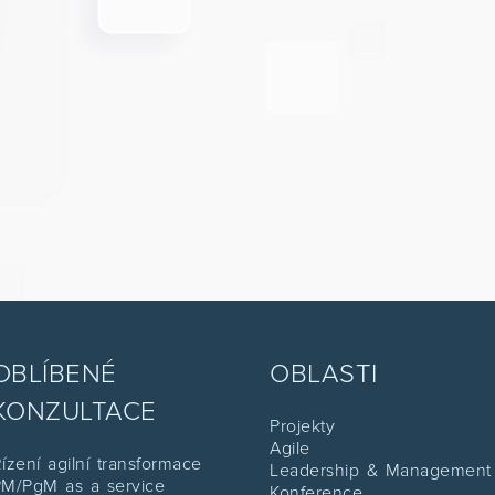
OBLÍBENÉ
OBLASTI
KONZULTACE
Projekty
Agile
ízení agilní transformace
Leadership & Management
M/PgM as a service
Konference