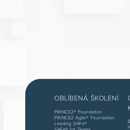
OBLÍBENÁ ŠKOLENÍ
PRINCE2® Foundation
PRINCE2 Agile® Foundation
Ř
Leading SAFe®
P
SAFe® for Teams