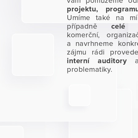
vám pomůžeme od
projektu, progr
Umíme také na míru
případně
celé s
komerční, organiz
a navrhneme konkré
zájmu rádi prove
interní auditory
problematiky.