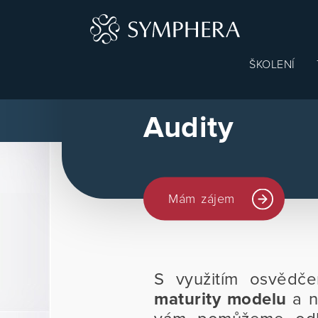
Main
ŠKOLENÍ
navigat
Audity
Mám zájem
S využitím osvědč
maturity modelu
a n