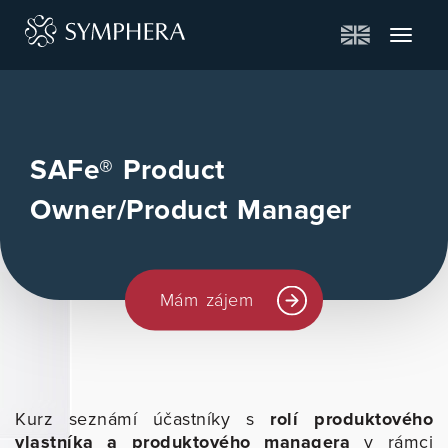
Toggle
navigat
SAFe® Product
Owner/Product Manager
Mám zájem
Kurz seznámí účastníky s
rolí produktového
vlastníka a produktového managera
v rámci