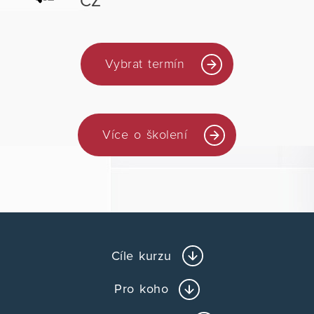
CZ
Vybrat termín
Více o školení
Cíle kurzu
Pro koho