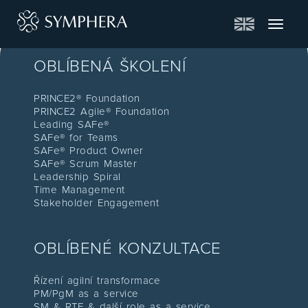
Toggle
navigat
OBLÍBENÁ ŠKOLENÍ
PRINCE2® Foundation
PRINCE2 Agile® Foundation
Leading SAFe®
SAFe® for Teams
SAFe® Product Owner
SAFe® Scrum Master
Leadership Spiral
Time Management
Stakeholder Engagement
OBLÍBENÉ KONZULTACE
Řízení agilní transformace
PM/PgM as a service
SM & RTE & další role as a service