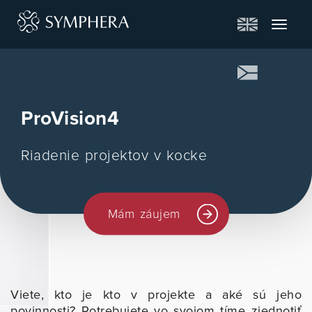
Toggle
navigat
ProVision4
Riadenie projektov v kocke
Mám záujem
Viete, kto je kto v projekte a aké sú jeho
povinnosti? Potrebujete vo svojom tíme zjednotiť