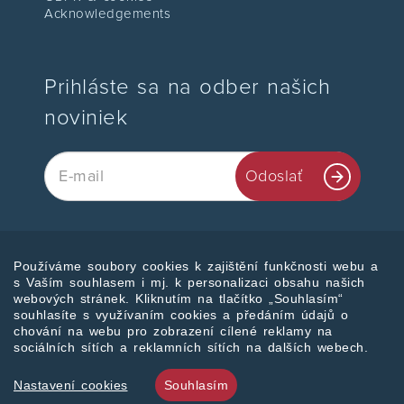
Acknowledgements
Prihláste sa na odber našich
noviniek
Email
Odoslať
Používáme soubory cookies k zajištění funkčnosti webu a
Pridajte sa k nám
s Vaším souhlasem i mj. k personalizaci obsahu našich
webových stránek. Kliknutím na tlačítko „Souhlasím“
souhlasíte s využívaním cookies a předáním údajů o
chování na webu pro zobrazení cílené reklamy na
sociálních sítích a reklamních sítích na dalších webech.
© 2026 Symphera s.r.o.
Nastavení cookies
Souhlasím
Made by
designed by