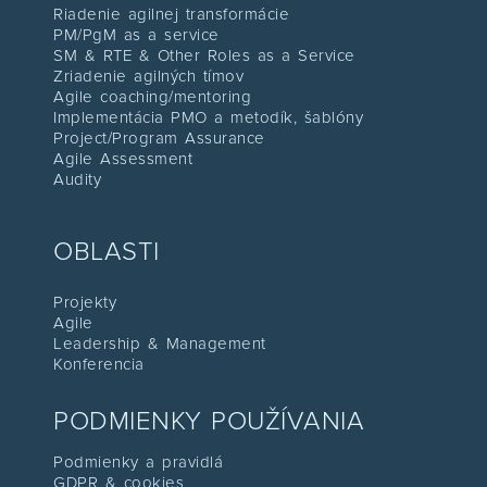
Riadenie agilnej transformácie
PM/PgM as a service
SM & RTE & Other Roles as a Service
Zriadenie agilných tímov
Agile coaching/mentoring
Implementácia PMO a metodík, šablón
y
Project/Program Assuranc
e
Agile Assessment
Audity
OBLASTI
Projekty
Agile
Leadership & Management
Konferenc
ia
PODMIENKY POUŽÍVANIA
Podmienky a pravidlá
GDPR & cookies